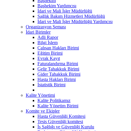
Başhekim
Başhekim Yardımcısı
İdari ve Mali İşler Müdürlüğü
Sağlık Bakım Hizmetleri Müdürlüğü
İdari ve Mali İşler Müdürlüğü Yardımcısı
Organizasyon Şeması
İdari Birimler
Adli Rapor
Bilgi İşlem
Çalışan Hakları Birimi
Eğitim Birimi
Evrak Kayıt
Faturalandırma Birimi
Gelir Tahakkuk Birimi
Gider Tahakkuk Birimi
Hasta Hakları Birimi
İstatistik Birimi
Kalite Yönetimi
Kalite Politikamız
Kalite Yönetim Birimi
Komite ve Ekipler
Hasta Güvenliği Komitesi
Tesis Güvenliği komitesi
İş Sağlığı ve Güvenliği Kurulu