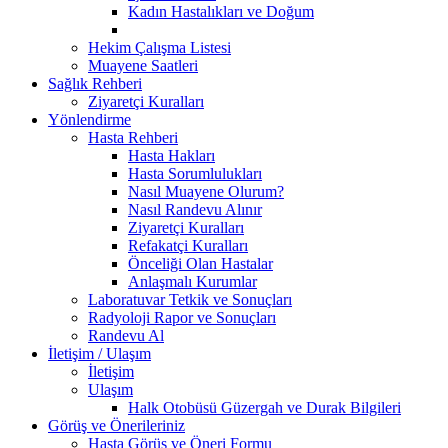
Kadın Hastalıkları ve Doğum
Hekim Çalışma Listesi
Muayene Saatleri
Sağlık Rehberi
Ziyaretçi Kuralları
Yönlendirme
Hasta Rehberi
Hasta Hakları
Hasta Sorumlulukları
Nasıl Muayene Olurum?
Nasıl Randevu Alınır
Ziyaretçi Kuralları
Refakatçi Kuralları
Önceliği Olan Hastalar
Anlaşmalı Kurumlar
Laboratuvar Tetkik ve Sonuçları
Radyoloji Rapor ve Sonuçları
Randevu Al
İletişim / Ulaşım
İletişim
Ulaşım
Halk Otobüsü Güzergah ve Durak Bilgileri
Görüş ve Önerileriniz
Hasta Görüş ve Öneri Formu