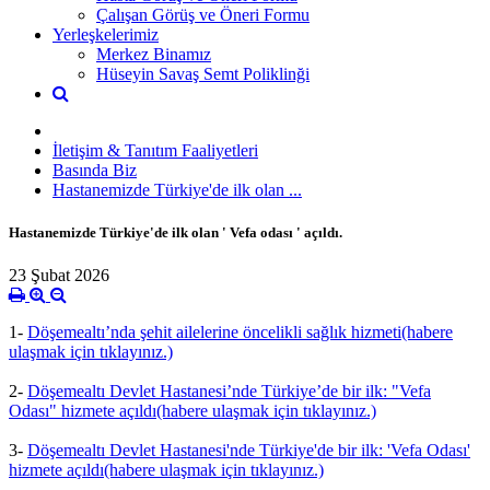
Çalışan Görüş ve Öneri Formu
Yerleşkelerimiz
Merkez Binamız
Hüseyin Savaş Semt Poliklinği
İletişim & Tanıtım Faaliyetleri
Basında Biz
Hastanemizde Türkiye'de ilk olan ...
Hastanemizde Türkiye'de ilk olan ' Vefa odası ' açıldı.
23 Şubat 2026
1-
Döşemealtı’nda şehit ailelerine öncelikli sağlık hizmeti(habere
ulaşmak için tıklayınız.)
2-
Döşemealtı Devlet Hastanesi’nde Türkiye’de bir ilk: "Vefa
Odası" hizmete açıldı(habere ulaşmak için tıklayınız.)
3-
Döşemealtı Devlet Hastanesi'nde Türkiye'de bir ilk: 'Vefa Odası'
hizmete açıldı(habere ulaşmak için tıklayınız.)