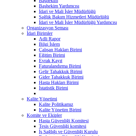
Başhekim
Başhekim Yardımcısı
İdari ve Mali İşler Müdürlüğü
Sağlık Bakım Hizmetleri Müdürlüğü
İdari ve Mali İşler Müdürlüğü Yardımcısı
Organizasyon Şeması
İdari Birimler
Adli Rapor
Bilgi İşlem
Çalışan Hakları Birimi
Eğitim Birimi
Evrak Kayıt
Faturalandırma Birimi
Gelir Tahakkuk Birimi
Gider Tahakkuk Birimi
Hasta Hakları Birimi
İstatistik Birimi
Kalite Yönetimi
Kalite Politikamız
Kalite Yönetim Birimi
Komite ve Ekipler
Hasta Güvenliği Komitesi
Tesis Güvenliği komitesi
İş Sağlığı ve Güvenliği Kurulu