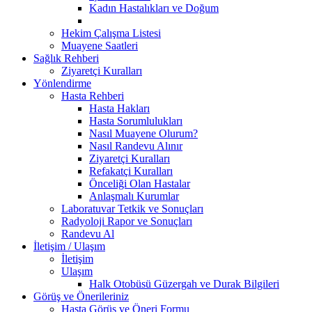
Kadın Hastalıkları ve Doğum
Hekim Çalışma Listesi
Muayene Saatleri
Sağlık Rehberi
Ziyaretçi Kuralları
Yönlendirme
Hasta Rehberi
Hasta Hakları
Hasta Sorumlulukları
Nasıl Muayene Olurum?
Nasıl Randevu Alınır
Ziyaretçi Kuralları
Refakatçi Kuralları
Önceliği Olan Hastalar
Anlaşmalı Kurumlar
Laboratuvar Tetkik ve Sonuçları
Radyoloji Rapor ve Sonuçları
Randevu Al
İletişim / Ulaşım
İletişim
Ulaşım
Halk Otobüsü Güzergah ve Durak Bilgileri
Görüş ve Önerileriniz
Hasta Görüş ve Öneri Formu