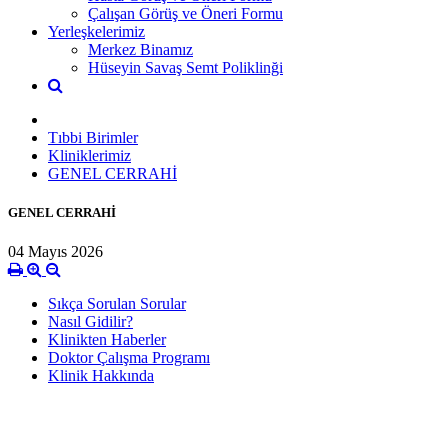
Çalışan Görüş ve Öneri Formu
Yerleşkelerimiz
Merkez Binamız
Hüseyin Savaş Semt Poliklinği
Tıbbi Birimler
Kliniklerimiz
GENEL CERRAHİ
GENEL CERRAHİ
04 Mayıs 2026
Sıkça Sorulan Sorular
Nasıl Gidilir?
Klinikten Haberler
Doktor Çalışma Programı
Klinik Hakkında