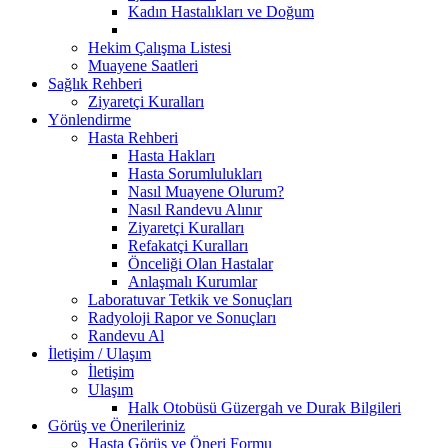
Kadın Hastalıkları ve Doğum
Hekim Çalışma Listesi
Muayene Saatleri
Sağlık Rehberi
Ziyaretçi Kuralları
Yönlendirme
Hasta Rehberi
Hasta Hakları
Hasta Sorumlulukları
Nasıl Muayene Olurum?
Nasıl Randevu Alınır
Ziyaretçi Kuralları
Refakatçi Kuralları
Önceliği Olan Hastalar
Anlaşmalı Kurumlar
Laboratuvar Tetkik ve Sonuçları
Radyoloji Rapor ve Sonuçları
Randevu Al
İletişim / Ulaşım
İletişim
Ulaşım
Halk Otobüsü Güzergah ve Durak Bilgileri
Görüş ve Önerileriniz
Hasta Görüş ve Öneri Formu