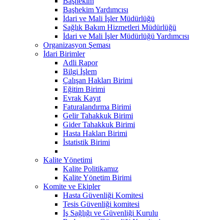
Başhekim
Başhekim Yardımcısı
İdari ve Mali İşler Müdürlüğü
Sağlık Bakım Hizmetleri Müdürlüğü
İdari ve Mali İşler Müdürlüğü Yardımcısı
Organizasyon Şeması
İdari Birimler
Adli Rapor
Bilgi İşlem
Çalışan Hakları Birimi
Eğitim Birimi
Evrak Kayıt
Faturalandırma Birimi
Gelir Tahakkuk Birimi
Gider Tahakkuk Birimi
Hasta Hakları Birimi
İstatistik Birimi
Kalite Yönetimi
Kalite Politikamız
Kalite Yönetim Birimi
Komite ve Ekipler
Hasta Güvenliği Komitesi
Tesis Güvenliği komitesi
İş Sağlığı ve Güvenliği Kurulu