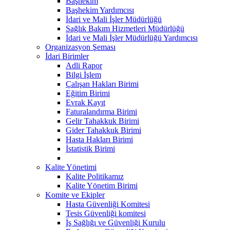
Başhekim
Başhekim Yardımcısı
İdari ve Mali İşler Müdürlüğü
Sağlık Bakım Hizmetleri Müdürlüğü
İdari ve Mali İşler Müdürlüğü Yardımcısı
Organizasyon Şeması
İdari Birimler
Adli Rapor
Bilgi İşlem
Çalışan Hakları Birimi
Eğitim Birimi
Evrak Kayıt
Faturalandırma Birimi
Gelir Tahakkuk Birimi
Gider Tahakkuk Birimi
Hasta Hakları Birimi
İstatistik Birimi
Kalite Yönetimi
Kalite Politikamız
Kalite Yönetim Birimi
Komite ve Ekipler
Hasta Güvenliği Komitesi
Tesis Güvenliği komitesi
İş Sağlığı ve Güvenliği Kurulu