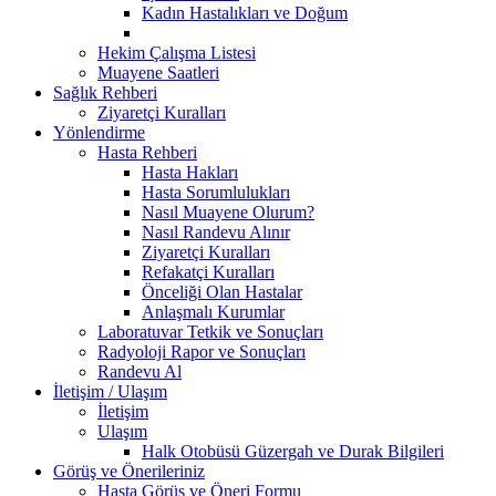
Kadın Hastalıkları ve Doğum
Hekim Çalışma Listesi
Muayene Saatleri
Sağlık Rehberi
Ziyaretçi Kuralları
Yönlendirme
Hasta Rehberi
Hasta Hakları
Hasta Sorumlulukları
Nasıl Muayene Olurum?
Nasıl Randevu Alınır
Ziyaretçi Kuralları
Refakatçi Kuralları
Önceliği Olan Hastalar
Anlaşmalı Kurumlar
Laboratuvar Tetkik ve Sonuçları
Radyoloji Rapor ve Sonuçları
Randevu Al
İletişim / Ulaşım
İletişim
Ulaşım
Halk Otobüsü Güzergah ve Durak Bilgileri
Görüş ve Önerileriniz
Hasta Görüş ve Öneri Formu