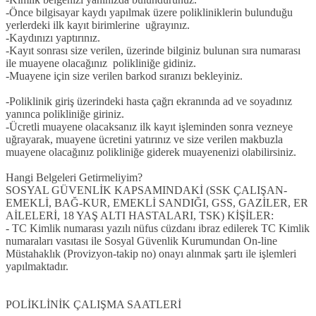
-Önce bilgisayar kaydı yapılmak üzere polikliniklerin bulunduğu
yerlerdeki ilk kayıt birimlerine uğrayınız.
-Kaydınızı yaptırınız.
-Kayıt sonrası size verilen, üzerinde bilginiz bulunan sıra numarası
ile muayene olacağınız polikliniğe gidiniz.
-Muayene için size verilen barkod sıranızı bekleyiniz.
-Poliklinik giriş üzerindeki hasta çağrı ekranında ad ve soyadınız
yanınca polikliniğe giriniz.
-Ücretli muayene olacaksanız ilk kayıt işleminden sonra vezneye
uğrayarak, muayene ücretini yatırınız ve size verilen makbuzla
muayene olacağınız polikliniğe giderek muayenenizi olabilirsiniz.
Hangi Belgeleri Getirmeliyim?
SOSYAL GÜVENLİK KAPSAMINDAKİ (SSK ÇALIŞAN-
EMEKLİ, BAĞ-KUR, EMEKLİ SANDIĞI, GSS, GAZİLER, ER
AİLELERİ, 18 YAŞ ALTI HASTALARI, TSK) KİŞİLER:
- TC Kimlik numarası yazılı nüfus cüzdanı ibraz edilerek TC Kimlik
numaraları vasıtası ile Sosyal Güvenlik Kurumundan On-line
Müstahaklık (Provizyon-takip no) onayı alınmak şartı ile işlemleri
yapılmaktadır.
POLİKLİNİK ÇALIŞMA SAATLERİ