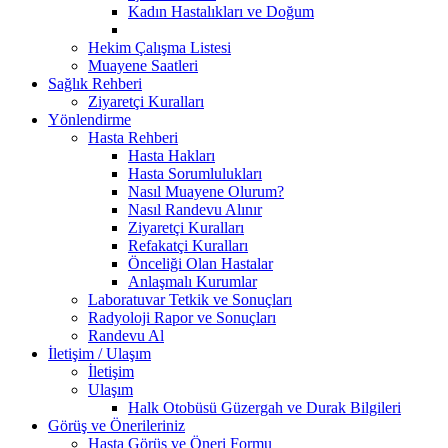
Kadın Hastalıkları ve Doğum
Hekim Çalışma Listesi
Muayene Saatleri
Sağlık Rehberi
Ziyaretçi Kuralları
Yönlendirme
Hasta Rehberi
Hasta Hakları
Hasta Sorumlulukları
Nasıl Muayene Olurum?
Nasıl Randevu Alınır
Ziyaretçi Kuralları
Refakatçi Kuralları
Önceliği Olan Hastalar
Anlaşmalı Kurumlar
Laboratuvar Tetkik ve Sonuçları
Radyoloji Rapor ve Sonuçları
Randevu Al
İletişim / Ulaşım
İletişim
Ulaşım
Halk Otobüsü Güzergah ve Durak Bilgileri
Görüş ve Önerileriniz
Hasta Görüş ve Öneri Formu