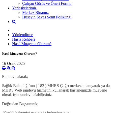
Çalışan Görüş ve Öneri Formu
Yerleşkelerimiz
Merkez Binamız
Hüseyin Savaş Semt Poliklinği
Yönlendirme
Hasta Rehberi
Nasıl Muayene Olurum?
Nasıl Muayene Olurum?
16 Ocak 2025
Randevu alarak;
Sağlık Bakanlığı’nın ( 182 ) MHRS Çağrı merkezini arayarak ya da
MHRS Web randevu hizmetini kullanarak hastanemizde muayene
olmak için randevu alabilirsiniz.
Doğrudan Başvurarak;
-Kimlik belgenizi yanınızda bulundurunuz.