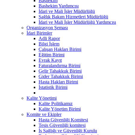
Başhekim
Başhekim Yardımcısı
İdari ve Mali İşler Müdürlüğü
Sağlık Bakım Hizmetleri Müdürlüğü
İdari ve Mali İşler Müdürlüğü Yardımcısı
Organizasyon Şeması
İdari Birimler
Adli Rapor
Bilgi İşlem
Çalışan Hakları Birimi
Eğitim Birimi
Evrak Kayıt
Faturalandırma Birimi
Gelir Tahakkuk Birimi
Gider Tahakkuk Birimi
Hasta Hakları Birimi
İstatistik Birimi
Kalite Yönetimi
Kalite Politikamız
Kalite Yönetim Birimi
Komite ve Ekipler
Hasta Güvenliği Komitesi
Tesis Güvenliği komitesi
İş Sağlığı ve Güvenliği Kurulu