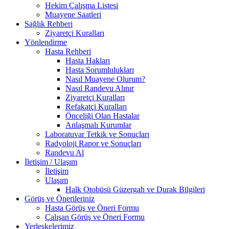
Hekim Çalışma Listesi
Muayene Saatleri
Sağlık Rehberi
Ziyaretçi Kuralları
Yönlendirme
Hasta Rehberi
Hasta Hakları
Hasta Sorumlulukları
Nasıl Muayene Olurum?
Nasıl Randevu Alınır
Ziyaretçi Kuralları
Refakatçi Kuralları
Önceliği Olan Hastalar
Anlaşmalı Kurumlar
Laboratuvar Tetkik ve Sonuçları
Radyoloji Rapor ve Sonuçları
Randevu Al
İletişim / Ulaşım
İletişim
Ulaşım
Halk Otobüsü Güzergah ve Durak Bilgileri
Görüş ve Önerileriniz
Hasta Görüş ve Öneri Formu
Çalışan Görüş ve Öneri Formu
Yerleşkelerimiz