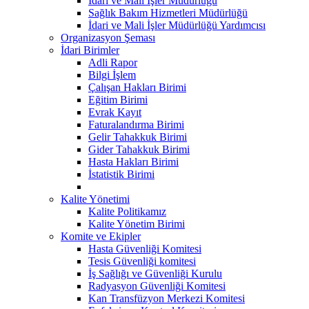
İdari ve Mali İşler Müdürlüğü
Sağlık Bakım Hizmetleri Müdürlüğü
İdari ve Mali İşler Müdürlüğü Yardımcısı
Organizasyon Şeması
İdari Birimler
Adli Rapor
Bilgi İşlem
Çalışan Hakları Birimi
Eğitim Birimi
Evrak Kayıt
Faturalandırma Birimi
Gelir Tahakkuk Birimi
Gider Tahakkuk Birimi
Hasta Hakları Birimi
İstatistik Birimi
Kalite Yönetimi
Kalite Politikamız
Kalite Yönetim Birimi
Komite ve Ekipler
Hasta Güvenliği Komitesi
Tesis Güvenliği komitesi
İş Sağlığı ve Güvenliği Kurulu
Radyasyon Güvenliği Komitesi
Kan Transfüzyon Merkezi Komitesi