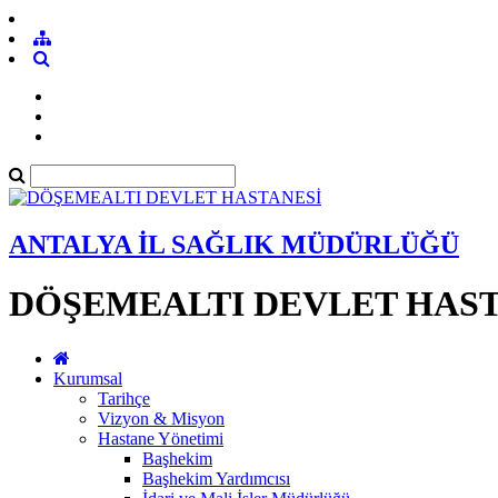
ANTALYA İL SAĞLIK MÜDÜRLÜĞÜ
DÖŞEMEALTI DEVLET HAST
Kurumsal
Tarihçe
Vizyon & Misyon
Hastane Yönetimi
Başhekim
Başhekim Yardımcısı