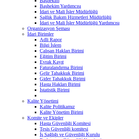
Başhekim
Başhekim Yardımcısı
İdari ve Mali İşler Müdürlüğü
Sağlık Bakım Hizmetleri Müdürlüğü
İdari ve Mali İşler Müdürlüğü Yardımcısı
Organizasyon Şeması
İdari Birimler
Adli Rapor
Bilgi İşlem
Çalışan Hakları Birimi
Eğitim Birimi
Evrak Kayıt
Faturalandırma Birimi
Gelir Tahakkuk Birimi
Gider Tahakkuk Birimi
Hasta Hakları Birimi
İstatistik Birimi
Kalite Yönetimi
Kalite Politikamız
Kalite Yönetim Birimi
Komite ve Ekipler
Hasta Güvenliği Komitesi
Tesis Güvenliği komitesi
İş Sağlığı ve Güvenliği Kurulu