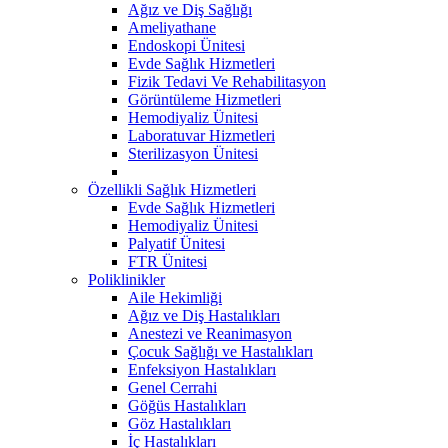
Ağız ve Diş Sağlığı
Ameliyathane
Endoskopi Ünitesi
Evde Sağlık Hizmetleri
Fizik Tedavi Ve Rehabilitasyon
Görüntüleme Hizmetleri
Hemodiyaliz Ünitesi
Laboratuvar Hizmetleri
Sterilizasyon Ünitesi
Özellikli Sağlık Hizmetleri
Evde Sağlık Hizmetleri
Hemodiyaliz Ünitesi
Palyatif Ünitesi
FTR Ünitesi
Poliklinikler
Aile Hekimliği
Ağız ve Diş Hastalıkları
Anestezi ve Reanimasyon
Çocuk Sağlığı ve Hastalıkları
Enfeksiyon Hastalıkları
Genel Cerrahi
Göğüs Hastalıkları
Göz Hastalıkları
İç Hastalıkları