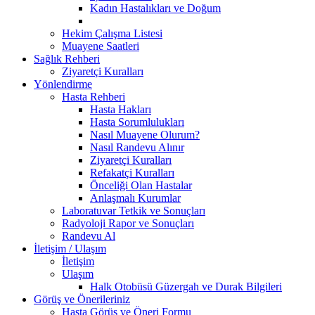
Kadın Hastalıkları ve Doğum
Hekim Çalışma Listesi
Muayene Saatleri
Sağlık Rehberi
Ziyaretçi Kuralları
Yönlendirme
Hasta Rehberi
Hasta Hakları
Hasta Sorumlulukları
Nasıl Muayene Olurum?
Nasıl Randevu Alınır
Ziyaretçi Kuralları
Refakatçi Kuralları
Önceliği Olan Hastalar
Anlaşmalı Kurumlar
Laboratuvar Tetkik ve Sonuçları
Radyoloji Rapor ve Sonuçları
Randevu Al
İletişim / Ulaşım
İletişim
Ulaşım
Halk Otobüsü Güzergah ve Durak Bilgileri
Görüş ve Önerileriniz
Hasta Görüş ve Öneri Formu