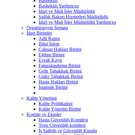
Başhekim
Başhekim Yardımcısı
İdari ve Mali İşler Müdürlüğü
Sağlık Bakım Hizmetleri Müdürlüğü
İdari ve Mali İşler Müdürlüğü Yardımcısı
Organizasyon Şeması
İdari Birimler
Adli Rapor
Bilgi İşlem
Çalışan Hakları Birimi
Eğitim Birimi
Evrak Kayıt
Faturalandırma Birimi
Gelir Tahakkuk Birimi
Gider Tahakkuk Birimi
Hasta Hakları Birimi
İstatistik Birimi
Kalite Yönetimi
Kalite Politikamız
Kalite Yönetim Birimi
Komite ve Ekipler
Hasta Güvenliği Komitesi
Tesis Güvenliği komitesi
İş Sağlığı ve Güvenliği Kurulu