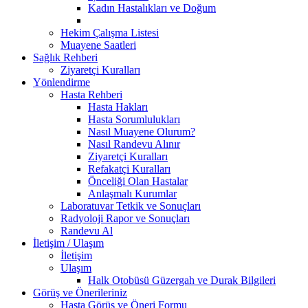
Kadın Hastalıkları ve Doğum
Hekim Çalışma Listesi
Muayene Saatleri
Sağlık Rehberi
Ziyaretçi Kuralları
Yönlendirme
Hasta Rehberi
Hasta Hakları
Hasta Sorumlulukları
Nasıl Muayene Olurum?
Nasıl Randevu Alınır
Ziyaretçi Kuralları
Refakatçi Kuralları
Önceliği Olan Hastalar
Anlaşmalı Kurumlar
Laboratuvar Tetkik ve Sonuçları
Radyoloji Rapor ve Sonuçları
Randevu Al
İletişim / Ulaşım
İletişim
Ulaşım
Halk Otobüsü Güzergah ve Durak Bilgileri
Görüş ve Önerileriniz
Hasta Görüş ve Öneri Formu