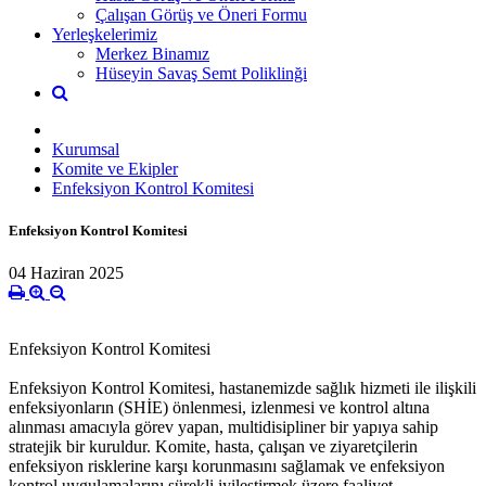
Çalışan Görüş ve Öneri Formu
Yerleşkelerimiz
Merkez Binamız
Hüseyin Savaş Semt Poliklinği
Kurumsal
Komite ve Ekipler
Enfeksiyon Kontrol Komitesi
Enfeksiyon Kontrol Komitesi
04 Haziran 2025
Enfeksiyon Kontrol Komitesi
Enfeksiyon Kontrol Komitesi, hastanemizde sağlık hizmeti ile ilişkili
enfeksiyonların (SHİE) önlenmesi, izlenmesi ve kontrol altına
alınması amacıyla görev yapan, multidisipliner bir yapıya sahip
stratejik bir kuruldur. Komite, hasta, çalışan ve ziyaretçilerin
enfeksiyon risklerine karşı korunmasını sağlamak ve enfeksiyon
kontrol uygulamalarını sürekli iyileştirmek üzere faaliyet