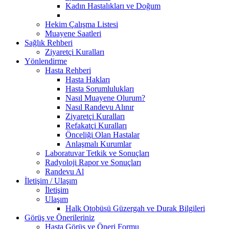
Kadın Hastalıkları ve Doğum
Hekim Çalışma Listesi
Muayene Saatleri
Sağlık Rehberi
Ziyaretçi Kuralları
Yönlendirme
Hasta Rehberi
Hasta Hakları
Hasta Sorumlulukları
Nasıl Muayene Olurum?
Nasıl Randevu Alınır
Ziyaretçi Kuralları
Refakatçi Kuralları
Önceliği Olan Hastalar
Anlaşmalı Kurumlar
Laboratuvar Tetkik ve Sonuçları
Radyoloji Rapor ve Sonuçları
Randevu Al
İletişim / Ulaşım
İletişim
Ulaşım
Halk Otobüsü Güzergah ve Durak Bilgileri
Görüş ve Önerileriniz
Hasta Görüş ve Öneri Formu