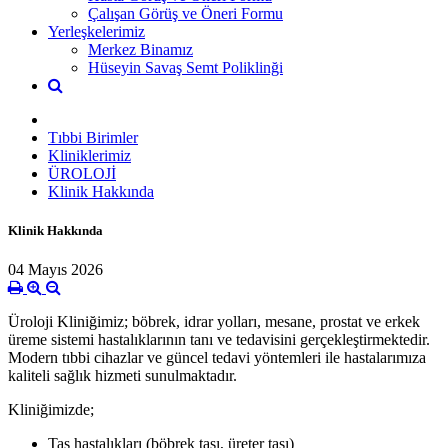
Çalışan Görüş ve Öneri Formu
Yerleşkelerimiz
Merkez Binamız
Hüseyin Savaş Semt Poliklinği
Tıbbi Birimler
Kliniklerimiz
ÜROLOJİ
Klinik Hakkında
Klinik Hakkında
04 Mayıs 2026
Üroloji Kliniğimiz; böbrek, idrar yolları, mesane, prostat ve erkek
üreme sistemi hastalıklarının tanı ve tedavisini gerçekleştirmektedir.
Modern tıbbi cihazlar ve güncel tedavi yöntemleri ile hastalarımıza
kaliteli sağlık hizmeti sunulmaktadır.
Kliniğimizde;
Taş hastalıkları (böbrek taşı, üreter taşı)