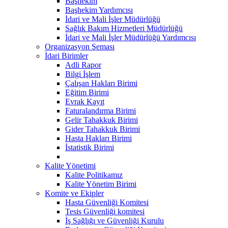
Başhekim
Başhekim Yardımcısı
İdari ve Mali İşler Müdürlüğü
Sağlık Bakım Hizmetleri Müdürlüğü
İdari ve Mali İşler Müdürlüğü Yardımcısı
Organizasyon Şeması
İdari Birimler
Adli Rapor
Bilgi İşlem
Çalışan Hakları Birimi
Eğitim Birimi
Evrak Kayıt
Faturalandırma Birimi
Gelir Tahakkuk Birimi
Gider Tahakkuk Birimi
Hasta Hakları Birimi
İstatistik Birimi
Kalite Yönetimi
Kalite Politikamız
Kalite Yönetim Birimi
Komite ve Ekipler
Hasta Güvenliği Komitesi
Tesis Güvenliği komitesi
İş Sağlığı ve Güvenliği Kurulu