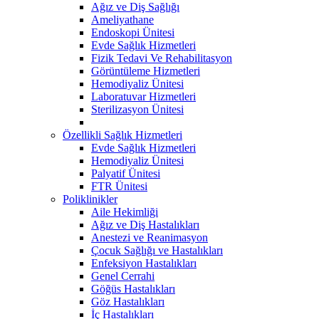
Ağız ve Diş Sağlığı
Ameliyathane
Endoskopi Ünitesi
Evde Sağlık Hizmetleri
Fizik Tedavi Ve Rehabilitasyon
Görüntüleme Hizmetleri
Hemodiyaliz Ünitesi
Laboratuvar Hizmetleri
Sterilizasyon Ünitesi
Özellikli Sağlık Hizmetleri
Evde Sağlık Hizmetleri
Hemodiyaliz Ünitesi
Palyatif Ünitesi
FTR Ünitesi
Poliklinikler
Aile Hekimliği
Ağız ve Diş Hastalıkları
Anestezi ve Reanimasyon
Çocuk Sağlığı ve Hastalıkları
Enfeksiyon Hastalıkları
Genel Cerrahi
Göğüs Hastalıkları
Göz Hastalıkları
İç Hastalıkları