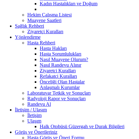
Kadın Hastalıkları ve Doğum
Hekim Çalışma Listesi
Muayene Saatleri
Sağlık Rehberi
Ziyaretçi Kuralları
Yönlendirme
Hasta Rehberi
Hasta Hakları
Hasta Sorumlulukları
Nasıl Muayene Olurum?
Nasıl Randevu Alınır
Ziyaretçi Kuralları
Refakatçi Kuralları
Önceliği Olan Hastalar
Anlaşmalı Kurumlar
Laboratuvar Tetkik ve Sonuçları
Radyoloji Rapor ve Sonuçları
Randevu Al
İletişim / Ulaşım
İletişim
Ulaşım
Halk Otobüsü Güzergah ve Durak Bilgileri
Görüş ve Önerileriniz
Hasta Görüş ve Öneri Formu