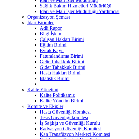
İdari ve Mali İşler Müdürlüğü
Sağlık Bakım Hizmetleri Müdürlüğü
İdari ve Mali İşler Müdürlüğü Yardımcısı
Organizasyon Şeması
İdari Birimler
Adli Rapor
Bilgi İşlem
Çalışan Hakları Birimi
Eğitim Birimi
Evrak Kayıt
Faturalandırma Birimi
Gelir Tahakkuk Birimi
Gider Tahakkuk Birimi
Hasta Hakları Birimi
İstatistik Birimi
Kalite Yönetimi
Kalite Politikamız
Kalite Yönetim Birimi
Komite ve Ekipler
Hasta Güvenliği Komitesi
Tesis Güvenliği komitesi
İş Sağlığı ve Güvenliği Kurulu
Radyasyon Güvenliği Komitesi
Kan Transfüzyon Merkezi Komitesi