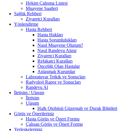
Hekim Çalışma Listesi
Muayene Saatleri
Sağlık Rehberi
Ziyaretçi Kuralları
Yönlendirme
Hasta Rehberi
Hasta Hakları
Hasta Sorumlulukları
Nasıl Muayene Olurum?
Nasıl Randevu Alınır
Ziyaretçi Kuralları
Refakatçi Kuralları
Önceliği Olan Hastalar
Anlaşmalı Kurumlar
Laboratuvar Tetkik ve Sonuçları
Radyoloji Rapor ve Sonuçları
Randevu Al
İletişim / Ulaşım
İletişim
Ulaşım
Halk Otobüsü Güzergah ve Durak Bilgileri
Görüş ve Önerileriniz
Hasta Görüş ve Öneri Formu
Çalışan Görüş ve Öneri Formu
Yerleşkelerimiz