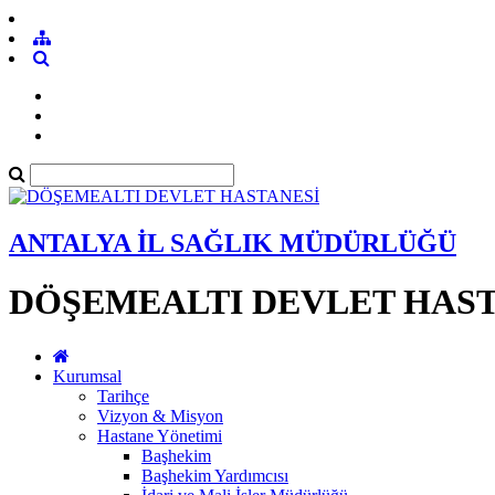
ANTALYA İL SAĞLIK MÜDÜRLÜĞÜ
DÖŞEMEALTI DEVLET HAST
Kurumsal
Tarihçe
Vizyon & Misyon
Hastane Yönetimi
Başhekim
Başhekim Yardımcısı