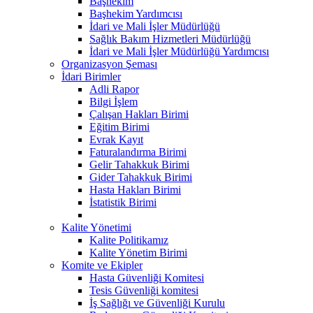
Başhekim
Başhekim Yardımcısı
İdari ve Mali İşler Müdürlüğü
Sağlık Bakım Hizmetleri Müdürlüğü
İdari ve Mali İşler Müdürlüğü Yardımcısı
Organizasyon Şeması
İdari Birimler
Adli Rapor
Bilgi İşlem
Çalışan Hakları Birimi
Eğitim Birimi
Evrak Kayıt
Faturalandırma Birimi
Gelir Tahakkuk Birimi
Gider Tahakkuk Birimi
Hasta Hakları Birimi
İstatistik Birimi
Kalite Yönetimi
Kalite Politikamız
Kalite Yönetim Birimi
Komite ve Ekipler
Hasta Güvenliği Komitesi
Tesis Güvenliği komitesi
İş Sağlığı ve Güvenliği Kurulu