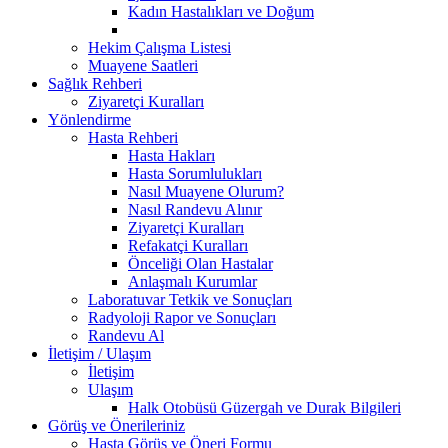
Kadın Hastalıkları ve Doğum
Hekim Çalışma Listesi
Muayene Saatleri
Sağlık Rehberi
Ziyaretçi Kuralları
Yönlendirme
Hasta Rehberi
Hasta Hakları
Hasta Sorumlulukları
Nasıl Muayene Olurum?
Nasıl Randevu Alınır
Ziyaretçi Kuralları
Refakatçi Kuralları
Önceliği Olan Hastalar
Anlaşmalı Kurumlar
Laboratuvar Tetkik ve Sonuçları
Radyoloji Rapor ve Sonuçları
Randevu Al
İletişim / Ulaşım
İletişim
Ulaşım
Halk Otobüsü Güzergah ve Durak Bilgileri
Görüş ve Önerileriniz
Hasta Görüş ve Öneri Formu