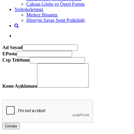
Çalışan Görüş ve Öneri Formu
Yerleşkelerimiz
Merkez Binamız
Hüseyin Savaş Semt Poliklinği
Ad Soyad
EPosta
Cep Telefonu
Konu Açıklaması