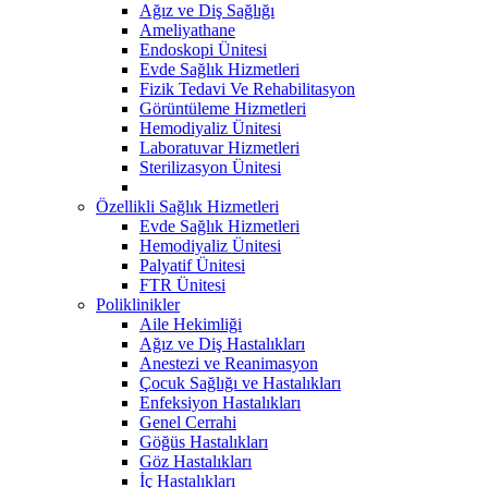
Ağız ve Diş Sağlığı
Ameliyathane
Endoskopi Ünitesi
Evde Sağlık Hizmetleri
Fizik Tedavi Ve Rehabilitasyon
Görüntüleme Hizmetleri
Hemodiyaliz Ünitesi
Laboratuvar Hizmetleri
Sterilizasyon Ünitesi
Özellikli Sağlık Hizmetleri
Evde Sağlık Hizmetleri
Hemodiyaliz Ünitesi
Palyatif Ünitesi
FTR Ünitesi
Poliklinikler
Aile Hekimliği
Ağız ve Diş Hastalıkları
Anestezi ve Reanimasyon
Çocuk Sağlığı ve Hastalıkları
Enfeksiyon Hastalıkları
Genel Cerrahi
Göğüs Hastalıkları
Göz Hastalıkları
İç Hastalıkları